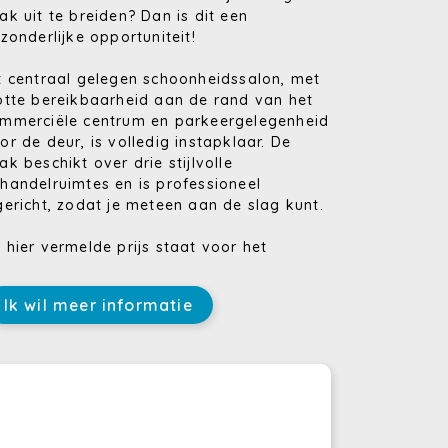
ak uit te breiden? Dan is dit een
tzonderlijke opportuniteit!
t centraal gelegen schoonheidssalon, met
otte bereikbaarheid aan de rand van het
mmerciële centrum en parkeergelegenheid
or de deur, is volledig instapklaar. De
ak beschikt over drie stijlvolle
handelruimtes en is professioneel
gericht, zodat je meteen aan de slag kunt.
 hier vermelde prijs staat voor het
ndelspand met een gesloten garage in de
lder,
Ik wil meer informatie
oot pluspunt is dat je onmiddellijk kan
ginnen met je activiteiten!
le toestellen zijn aanwezig, inclusief een
ser voor definitieve ontharing (de prijs
or de overname van deze apparatuur is
spreekbaar). Hierdoor kan je een breed