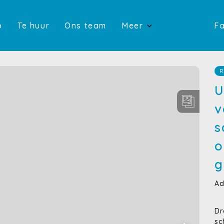
(Te koop)
(Te huur)
(Ons team)
p
Te huur
Ons team
Meer
Fa
(Onze di
(Nieuwbouw
R
U
(Contact)
v
s
o
g
Ad
Dr
sc