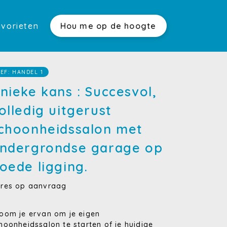
vorieten
Hou me op de hoogte
ensten)
(Verkoop)
)
EF: HANDEL 1
(Verhuur)
nieke kans : Succesvol,
olledig uitgerust
(Syndicus)
choonheidssalon met
(Rentmeesterschap)
ndergrondse garage op
(Projectontwikkeling)
oede ligging.
res op aanvraag
oom je ervan om je eigen
hoonheidssalon te starten of je huidige