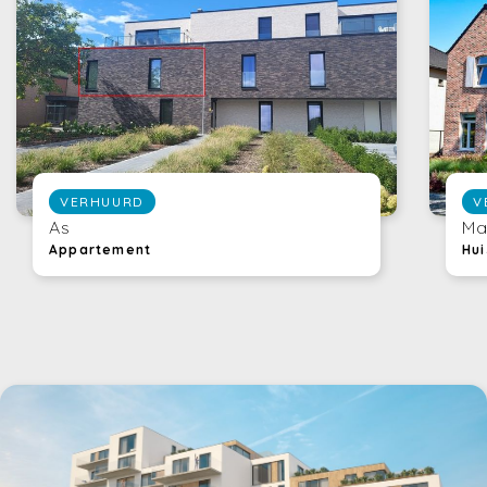
VERHUURD
V
As
Ma
Appartement
Hui