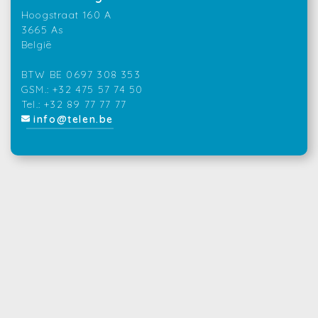
Hoogstraat 160 A
3665 As
België
BTW BE 0697 308 353
GSM.: +32 475 57 74 50
Tel.: +32 89 77 77 77
info@telen.be