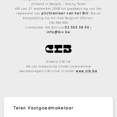
(Erkend in België) - Ronny Telen
KB van 27 september 2006 tot goedkeuring van het
reglement van
plichtenleer van het BIV.
BA en
borgstelling via NV AXA Belgium (Polisnr.
730.390.160)
Contacteer het BIV via
02 505 38 50
|
info@biv.be
Erkend CIB lid
De van toepassing zijnde corporatieve
beroepsregels CIB vindt U onder
www.cib.be
Telen Vastgoedmakelaar